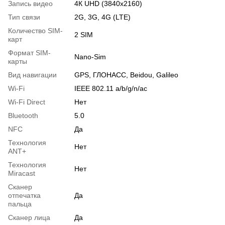
Запись видео
4К UHD (3840x2160)
Тип связи
2G, 3G, 4G (LTE)
Количество SIM-
2 SIM
карт
Формат SIM-
Nano-Sim
карты
Вид навигации
GPS, ГЛОНАСС, Beidou, Galileo
Wi-Fi
IEEE 802.11 a/b/g/n/ac
Wi-Fi Direct
Нет
Bluetooth
5.0
NFC
Да
Технология
Нет
ANT+
Технология
Нет
Miracast
Сканер
отпечатка
Да
пальца
Сканер лица
Да