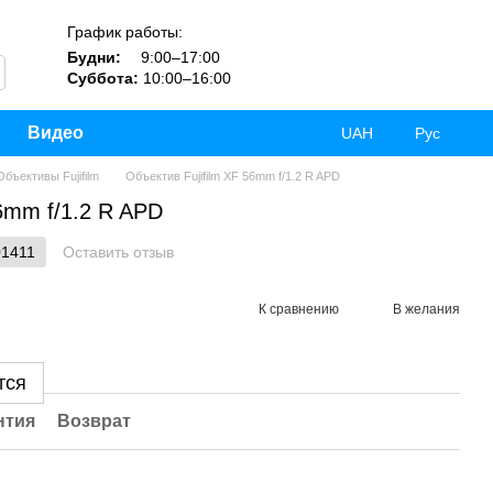
График работы:
Будни:
9:00–17:00
Суббота:
10:00–16:00
Видео
UAH
Рус
Объективы Fujifilm
Объектив Fujifilm XF 56mm f/1.2 R APD
56mm f/1.2 R APD
01411
Оставить отзыв
К сравнению
В желания
тся
нтия
Возврат