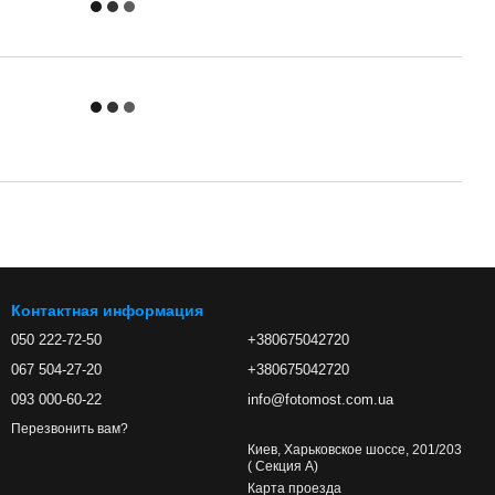
Контактная информация
050 222-72-50
+380675042720
067 504-27-20
+380675042720
093 000-60-22
info@fotomost.com.ua
Перезвонить вам?
Киев, Харьковское шоссе, 201/203
( Секция А)
Карта проезда