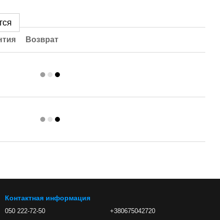
тся
нтия
Возврат
Контактная информация
050 222-72-50
+380675042720