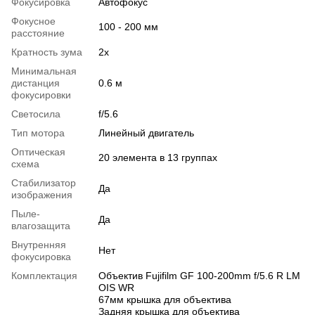
Фокусировка
Автофокус
Фокусное
100 - 200 мм
расстояние
Кратность зума
2x
Минимальная
дистанция
0.6 м
фокусировки
Светосила
f/5.6
Тип мотора
Линейный двигатель
Оптическая
20 элемента в 13 группах
схема
Стабилизатор
Да
изображения
Пыле-
Да
влагозащита
Внутренняя
Нет
фокусировка
Комплектация
Объектив Fujifilm GF 100-200mm f/5.6 R LM
OIS WR
67мм крышка для объектива
Задняя крышка для объектива