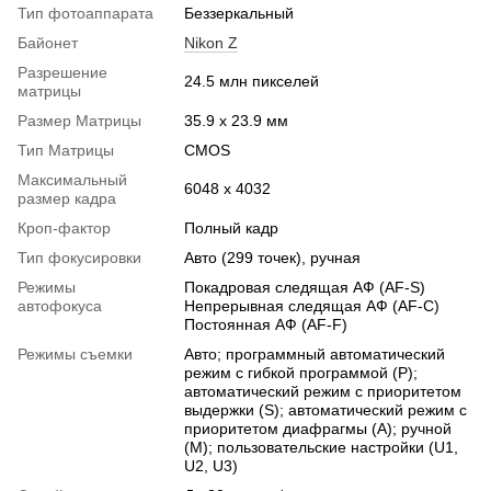
Тип фотоаппарата
Беззеркальный
Байонет
Nikon Z
Разрешение
24.5 млн пикселей
матрицы
Размер Матрицы
35.9 x 23.9 мм
Тип Матрицы
CMOS
Максимальный
6048 x 4032
размер кадра
Кроп-фактор
Полный кадр
Тип фокусировки
Авто (299 точек), ручная
Режимы
Покадровая следящая АФ (AF-S)
автофокуса
Непрерывная следящая АФ (AF-C)
Постоянная АФ (AF-F)
Режимы съемки
Авто; программный автоматический
режим с гибкой программой (P);
автоматический режим с приоритетом
выдержки (S); автоматический режим с
приоритетом диафрагмы (A); ручной
(M); пользовательские настройки (U1,
U2, U3)