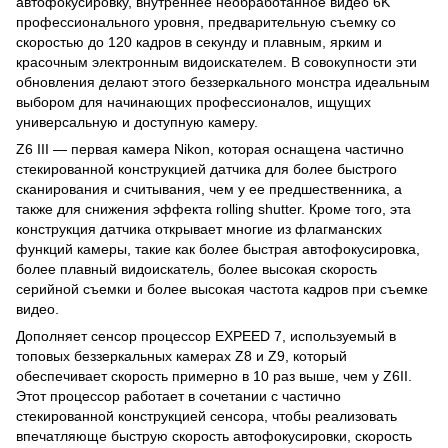
автофокусировку, внутреннее необработанное видео 6K
профессионального уровня, предварительную съемку со
скоростью до 120 кадров в секунду и плавным, ярким и
красочным электронным видоискателем. В совокупности эти
обновления делают этого беззеркального монстра идеальным
выбором для начинающих профессионалов, ищущих
универсальную и доступную камеру.
Z6 III — первая камера Nikon, которая оснащена частично
стекированной конструкцией датчика для более быстрого
сканирования и считывания, чем у ее предшественника, а
также для снижения эффекта rolling shutter. Кроме того, эта
конструкция датчика открывает многие из флагманских
функций камеры, такие как более быстрая автофокусировка,
более плавный видоискатель, более высокая скорость
серийной съемки и более высокая частота кадров при съемке
видео.
Дополняет сенсор процессор EXPEED 7, используемый в
топовых беззеркальных камерах Z8 и Z9, который
обеспечивает скорость примерно в 10 раз выше, чем у Z6II.
Этот процессор работает в сочетании с частично
стекированной конструкцией сенсора, чтобы реализовать
впечатляюще быструю скорость автофокусировки, скорость