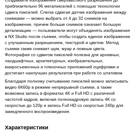
приблизительно 96 мегапикселей с помощью технологии
сдвига пикселей. Слегка сдвигая датчик изображения между
снимками — можно выбрать от 4 до 32 снимков на
изображение, причем больше снимков означает большую
детализацию — пользователи могут объединять изображения
в NX Studio после съемки, чтобы создать единое изображение
с улучшенным разрешением, текстурой и цветом. Метод
съемки также снижает шум, муар и ложные цвета.
Фотография со сдвигом пикселей полезна для архивных,
ландшафтных, архитектурных, изобразительных,
макросъемочных и пленочных приложений оцифровки и
достигает наилучших результатов при работе со штативом.
Благодаря полному считыванию пикселей можно записывать
видео 6K60p в режиме непрерывной съемки, а также
возможна запись в форматах 4K и Full HD с различной
частотой кадров, включая полнокадровую запись 4K со
скоростью до 120p и запись Full HD со скоростью 240p для
замедленного воспроизведения.
Характеристики