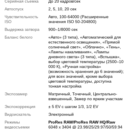
Серийная съемка
До 20 кадров/сек
Автоспуск
2, 5, 10, 20 сек
Чувствительность
Авто, 100-64000 (Расширенные
ISO
значения ISO 50-204800)
Выдержка затвора
900–1/8000 сек
Баланс белого
«Авто» (3 типа), «Автоматический для
естественного освещения», «Прямой
солнечный свет», «Облачно», «Тень»,
«Лампы накаливания», «Лампы
дневного света» (3 типа), «Вспышка»,
выбор цветовой температуры (2500–10
000 К), «Ручная настройка»
(возможность хранения до 6 значений);
для всех значений, кроме выбора
цветовой температуры, доступна
тонкая настройка
Экспозамер
Матричный, Точечный, Центрально-
взвешенный, Замер по ярким участкам
Экспокоррекция
± 5 EV с шагом 1/3, 1/2 EV
Видоискатель
Электронный
Режимы
ProRes RAW/ProRes RAW HQ/Raw
видеосъемки
6048 x 3404 @ 23.98/25/29.97/50/59.94