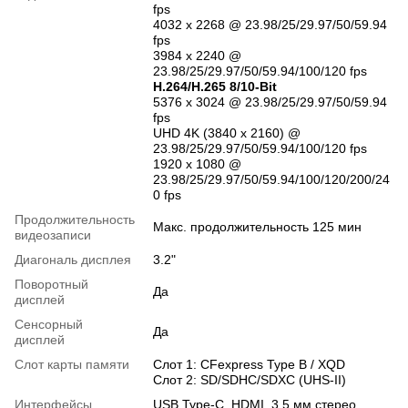
fps
4032 x 2268 @ 23.98/25/29.97/50/59.94
fps
3984 x 2240 @
23.98/25/29.97/50/59.94/100/120 fps
H.264/H.265 8/10-Bit
5376 x 3024 @ 23.98/25/29.97/50/59.94
fps
UHD 4K (3840 x 2160) @
23.98/25/29.97/50/59.94/100/120 fps
1920 x 1080 @
23.98/25/29.97/50/59.94/100/120/200/24
0 fps
Продолжительность
Макс. продолжительность 125 мин
видеозаписи
Диагональ дисплея
3.2"
Поворотный
Да
дисплей
Сенсорный
Да
дисплей
Слот карты памяти
Слот 1: CFexpress Type B / XQD
Слот 2: SD/SDHC/SDXC (UHS-II)
Интерфейсы
USB Type-C, HDMI, 3.5 мм стерео