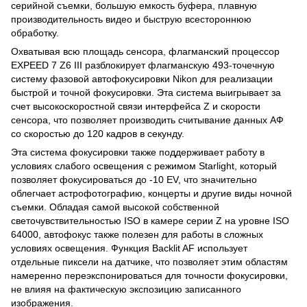
серийной съемки, большую емкость буфера, плавную
производительность видео и быструю всестороннюю
обработку.
Охватывая всю площадь сенсора, флагманский процессор
EXPEED 7 Z6 III разблокирует флагманскую 493-точечную
систему фазовой автофокусировки Nikon для реализации
быстрой и точной фокусировки. Эта система выигрывает за
счет высокоскоростной связи интерфейса Z и скорости
сенсора, что позволяет производить считывание данных АФ
со скоростью до 120 кадров в секунду.
Эта система фокусировки также поддерживает работу в
условиях слабого освещения с режимом Starlight, который
позволяет фокусироваться до -10 EV, что значительно
облегчает астрофотографию, концерты и другие виды ночной
съемки. Обладая самой высокой собственной
светочувствительностью ISO в камере серии Z на уровне ISO
64000, автофокус также полезен для работы в сложных
условиях освещения. Функция Backlit AF использует
отдельные пиксели на датчике, что позволяет этим областям
намеренно переэкспонироваться для точности фокусировки,
не влияя на фактическую экспозицию записанного
изображения.