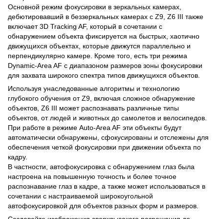
Основной режим фокусировки в зеркальных камерах,
дебютировавший в беззеркальных камерах с Z9, Z6 III также
включает 3D Tracking AF, который в сочетании с
обнаружением объекта фиксируется на быстрых, хаотично
движущихся объектах, которые движутся параллельно и
перпендикулярно камере. Кроме того, есть три режима
Dynamic-Area AF с диапазоном размеров зоны фокусировки
для захвата широкого спектра типов движущихся объектов.
Используя унаследованные алгоритмы и технологию
глубокого обучения от Z9, включая сложное обнаружение
объектов, Z6 III может распознавать различные типы
объектов, от людей и животных до самолетов и велосипедов.
При работе в режиме Auto-Area AF эти объекты будут
автоматически обнаружены, сфокусированы и отслежены для
обеспечения четкой фокусировки при движении объекта по
кадру.
В частности, автофокусировка с обнаружением глаз была
настроена на повышенную точность и более точное
распознавание глаз в кадре, а также может использоваться в
сочетании с настраиваемой широкоугольной
автофокусировкой для объектов разных форм и размеров.
Создавайте изображения сверхвысокого разрешения до