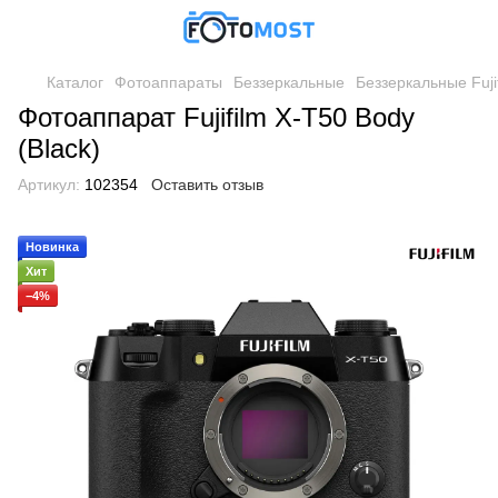
Каталог
Фотоаппараты
Беззеркальные
Беззеркальные Fuji
Фотоаппарат Fujifilm X-T50 Body
(Black)
Артикул:
102354
Оставить отзыв
Новинка
Хит
−4%