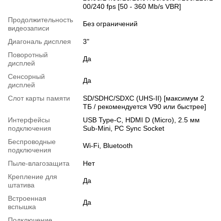
00/240 fps [50 - 360 Mb/s VBR]
Продолжительность
Без ограничений
видеозаписи
Диагональ дисплея
3"
Поворотный
Да
дисплей
Сенсорный
Да
дисплей
Слот карты памяти
SD/SDHC/SDXC (UHS-II) [максимум 2
ТБ / рекомендуется V90 или быстрее]
Интерфейсы
USB Type-C, HDMI D (Micro), 2.5 мм
подключения
Sub-Mini, PC Sync Socket
Беспроводные
Wi-Fi, Bluetooth
подключения
Пыле-влагозащита
Нет
Крепление для
Да
штатива
Встроенная
Да
вспышка
Подключение