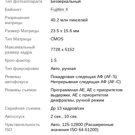
Тип фотоаппарата
Беззеркальный
Байонет
Fujifilm X
Разрешение
40.2 млн пикселей
матрицы
Размер Матрицы
23.5 x 15.6 мм
Тип Матрицы
CMOS
Максимальный
7728 x 5152
размер кадра
Кроп-фактор
1.5
Тип фокусировки
Авто, ручная
Режимы
Покадровая следящая АФ (AF-S)
автофокуса
Непрерывная следящая АФ (AF-C)
Режимы съемки
Программная AE, AE с приоритетом
выдержки, AE с приоритетом
диафрагмы, ручной режим
Серийная съемка
До 13 кадров/сек
Автоспуск
2 сек., 10 сек.
Чувствительность
Авто, 125-12800 (Расширенные
ISO
значения ISO 64-51200)