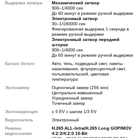
Выдержка затвора
Механический затвор
900–1/4000 сек
До 60 минут в режиме ручной выдержки
Электронный затвор
30–1/180000 сек
Фиксированная выдержка 1 секунда в
режиме ручной выдержки
Электронный затвор передней
шторки
900–1/4000 сек
До 60 минут в режиме ручной выдержки
Баланс белого
Авто, тень, подводный свет, лампы
накаливания, флуоресцентный свет,
пользовательский, цветовая
температура
Экспозамер
Оценочный замер (256 зон)
Центрально-взвешенный
Усредненный замер
Точечный замер
Экспокоррекция
± 5 EV с шагом 1/3 EV
Видоискатель
Электронный
Режимы
H.265 ALL-Intra/H.265 Long GOP/MOV
видеосъемки
4:2:2/4:2:0 10-Bit