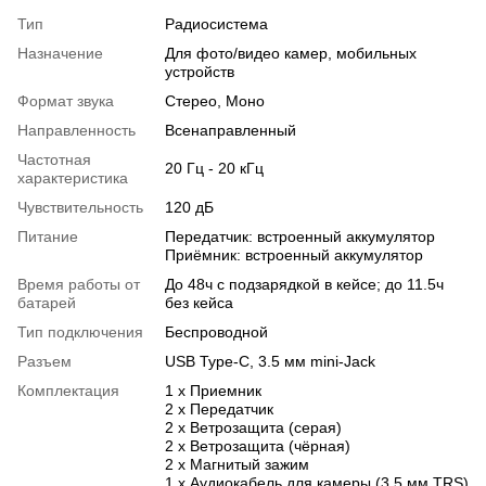
Тип
Радиосистема
Назначение
Для фото/видео камер, мобильных
устройств
Формат звука
Стерео, Моно
Направленность
Всенаправленный
Частотная
20 Гц - 20 кГц
характеристика
Чувствительность
120 дБ
Питание
Передатчик: встроенный аккумулятор
Приёмник: встроенный аккумулятор
Время работы от
До 48ч с подзарядкой в кейсе; до 11.5ч
батарей
без кейса
Тип подключения
Беспроводной
Разъем
USB Type-C, 3.5 мм mini-Jack
Комплектация
1 x Приемник
2 x Передатчик
2 x Ветрозащита (серая)
2 x Ветрозащита (чёрная)
2 x Магнитый зажим
1 x Аудиокабель для камеры (3,5 мм TRS)