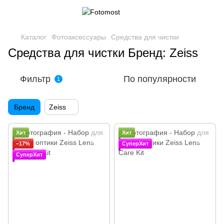
Каталог
Фотоаксессуары
Средства для чистки
Средства для чистки Бренд: Zeiss
Фильтр
По популярности
1
Бренд
Zeiss
Хит
Хит
−17%
СуперХит
СуперХит