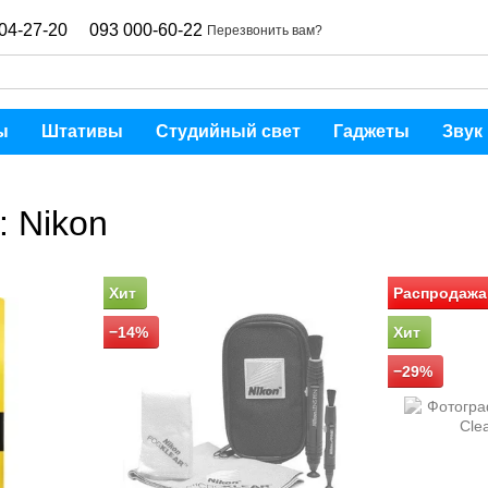
04-27-20
093 000-60-22
Перезвонить вам?
ы
Штативы
Студийный свет
Гаджеты
Звук
: Nikon
Хит
Распродажа
−14%
Хит
−29%