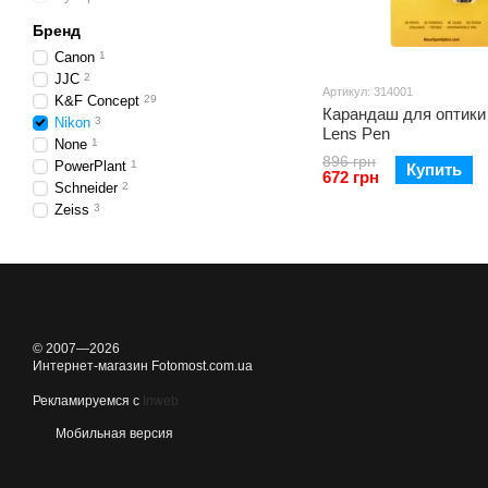
Бренд
Canon
1
JJC
2
Артикул: 314001
K&F Concept
29
Карандаш для оптики
Nikon
3
Lens Pen
None
1
896 грн
PowerPlant
1
Купить
672 грн
Schneider
2
Zeiss
3
© 2007—2026
Интернет-магазин Fotomost.com.ua
Рекламируемся с
Inweb
Мобильная версия