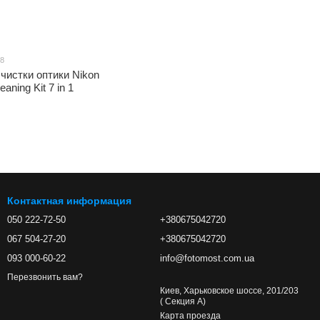
08
чистки оптики Nikon
eaning Kit 7 in 1
Контактная информация
050 222-72-50
+380675042720
067 504-27-20
+380675042720
093 000-60-22
info@fotomost.com.ua
Перезвонить вам?
Киев, Харьковское шоссе, 201/203
( Секция А)
Карта проезда