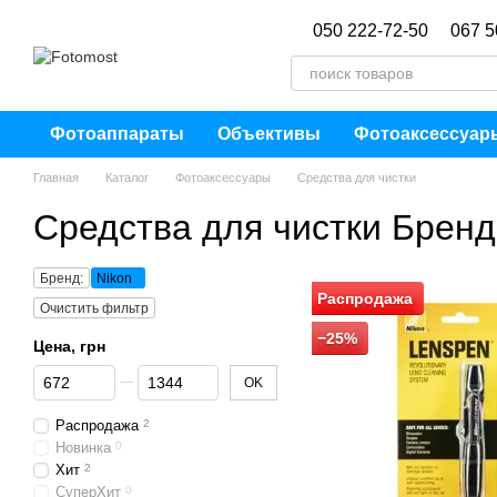
Перейти к основному контенту
050 222-72-50
067 5
Фотоаппараты
Объективы
Фотоаксессуар
Главная
Каталог
Фотоаксессуары
Средства для чистки
Средства для чистки Бренд
Бренд:
Nikon
Распродажа
Очистить фильтр
−25%
Цена, грн
От Цена, грн
До Цена, грн
OK
Распродажа
2
Новинка
0
Хит
2
СуперХит
0