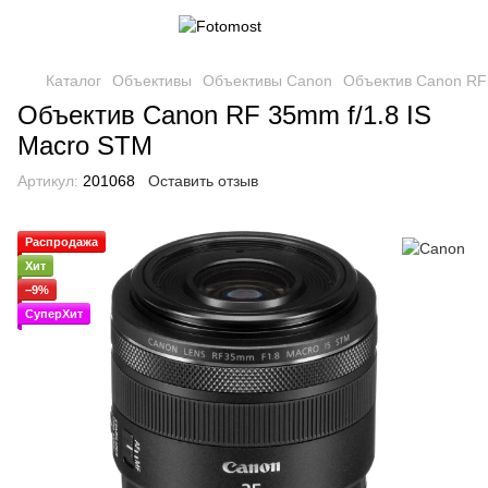
Каталог
Объективы
Объективы Canon
Объектив Canon RF
Объектив Canon RF 35mm f/1.8 IS
Macro STM
Артикул:
201068
Оставить отзыв
Распродажа
Хит
−9%
СуперХит