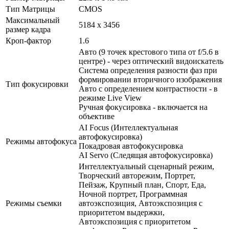
Тип Матрицы
CMOS
Максимальный
5184 x 3456
размер кадра
Кроп-фактор
1.6
Авто (9 точек крестового типа от f/5.6 в
центре) - через оптический видоискатель
Система определения разности фаз при
формировании вторичного изображения
Тип фокусировки
Авто с определением контрастности - в
режиме Live View
Ручная фокусировка - включается на
объективе
AI Focus (Интеллектуальная
автофокусировка)
Режимы автофокуса
Покадровая автофокусировка
AI Servo (Следящая автофокусировка)
Интеллектуальный сценарный режим,
Творческий авторежим, Портрет,
Пейзаж, Крупный план, Спорт, Еда,
Ночной портрет, Программная
Режимы съемки
автоэкспозиция, Автоэкспозиция с
приоритетом выдержки,
Автоэкспозиция с приоритетом