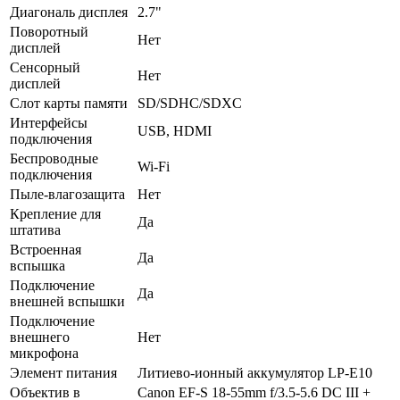
Диагональ дисплея
2.7"
Поворотный
Нет
дисплей
Сенсорный
Нет
дисплей
Слот карты памяти
SD/SDHC/SDXC
Интерфейсы
USB, HDMI
подключения
Беспроводные
Wi-Fi
подключения
Пыле-влагозащита
Нет
Крепление для
Да
штатива
Встроенная
Да
вспышка
Подключение
Да
внешней вспышки
Подключение
внешнего
Нет
микрофона
Элемент питания
Литиево-ионный аккумулятор LP-E10
Объектив в
Canon EF-S 18-55mm f/3.5-5.6 DC III +