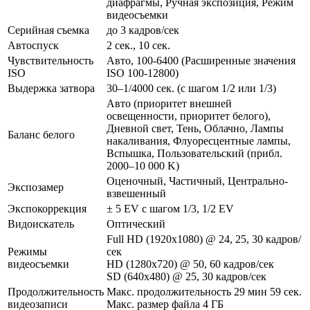
диафрагмы, Ручная экспозиция, Режим
видеосъемки
Серийная съемка
до 3 кадров/сек
Автоспуск
2 сек., 10 сек.
Чувствительность
Авто, 100-6400 (Расширенные значения
ISO
ISO 100-12800)
Выдержка затвора
30–1/4000 сек. (с шагом 1/2 или 1/3)
Авто (приоритет внешней
освещенности, приоритет белого),
Дневной свет, Тень, Облачно, Лампы
Баланс белого
накаливания, Флуоресцентные лампы,
Вспышка, Пользовательский (прибл.
2000–10 000 K)
Оценочный, Частичный, Центрально-
Экспозамер
взвешенный
Экспокоррекция
± 5 EV с шагом 1/3, 1/2 EV
Видоискатель
Оптический
Full HD (1920x1080) @ 24, 25, 30 кадров/
Режимы
сек
видеосъемки
HD (1280x720) @ 50, 60 кадров/сек
SD (640x480) @ 25, 30 кадров/сек
Продолжительность
Макс. продолжительность 29 мин 59 сек.
видеозаписи
Макс. размер файла 4 ГБ