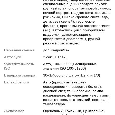
специальные сцены (портрет, пейзаж,
крупный план, спорт, групповой снимок,
ночной портрет, гладкая кожа, съемка с
рук ночью, HDR контрового света, еда,
дети, свет свечей), творческие
фильтры, программная автоэкспозиция
(AE), автоэкспозиция с приоритетом
выдержки, автоэкспозиция с
приоритетом диафрагмы, ручной
режим (фото и видео)
Серийная съемка
до 5 кадров/сек
Автоспуск
2 сек., 10 сек.
Чувствительность
Авто, 100-25600 (Расширенные
ISO
значения ISO 100-51200)
Выдержка затвора
30–1/4000 с (с шагом 1/2 или 1/3)
Баланс белого
Авто (приоритет внешней
освещенности, приоритет белого),
дневной свет, тень, облачно, лампа
накаливания, флуоресцентные лампы,
вспышка, пользовательский, цветовая
температура
Экспозамер
Оценочный, Точечный, Центрально-