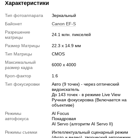
Характеристики
Тип фотоаппарата
Зеркальный
Байонет
Canon EF-S
Разрешение
24.1 млн. пикселей
матрицы
Размер Матрицы
22.3 x 14.9 мм
Тип Матрицы
CMOS
Максимальный
6000 x 4000
размер кадра
Кроп-фактор
1.6
Тип фокусировки
Авто (9 точек) - через оптический
видоискатель
До 143 точек - в режиме Live View
Ручная фокусировка (Включается на
объективе)
Режимы
AI Focus
автофокуса
Покадровая
AI Servo (алгоритм AI Servo II)
Режимы съемки
Интеллектуальный сценарный режим
(фото и видео), творческий авторежим,