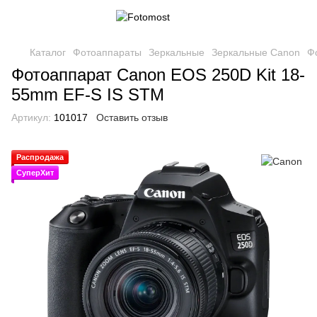
Каталог
Фотоаппараты
Зеркальные
Зеркальные Canon
Ф
Фотоаппарат Canon EOS 250D Kit 18-
55mm EF-S IS STM
Артикул:
101017
Оставить отзыв
Распродажа
СуперХит