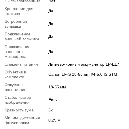
Пыле-влагозащита
Нет
Крепление для
Да
штатива
Встроенная
Да
вспышка
Подключение
Да
внешней вспышки
Подключение
внешнего
Да
микрофона
Элемент питания
Литиево-ионный аккумулятор LP-E17
Объектив в
Canon EF-S 18-55mm f/4-5.6 IS STM
комплекте
Фокусное
18-55 мм
расстояние
Стабилизатор
Есть
изображения
Кратность зума
3x
Миним. дистанция
0.25 м
фокусировки