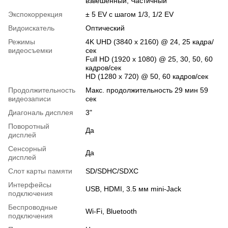
взвешенный, Частичный
Экспокоррекция
± 5 EV с шагом 1/3, 1/2 EV
Видоискатель
Оптический
Режимы
4K UHD (3840 x 2160) @ 24, 25 кадра/
видеосъемки
сек
Full HD (1920 x 1080) @ 25, 30, 50, 60
кадров/сек
HD (1280 x 720) @ 50, 60 кадров/сек
Продолжительность
Макс. продолжительность 29 мин 59
видеозаписи
сек
Диагональ дисплея
3"
Поворотный
Да
дисплей
Сенсорный
Да
дисплей
Слот карты памяти
SD/SDHC/SDXC
Интерфейсы
USB, HDMI, 3.5 мм mini-Jack
подключения
Беспроводные
Wi-Fi, Bluetooth
подключения