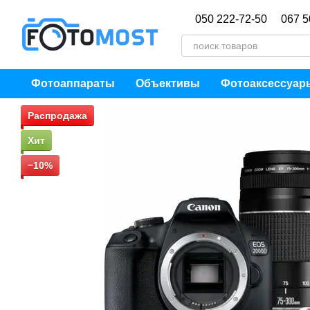
Перейти к основному контенту
050 222-72-50
067 5
Фотоаппараты
Объективы
Фотоаксессуар
Распродажа
Хит
−10%