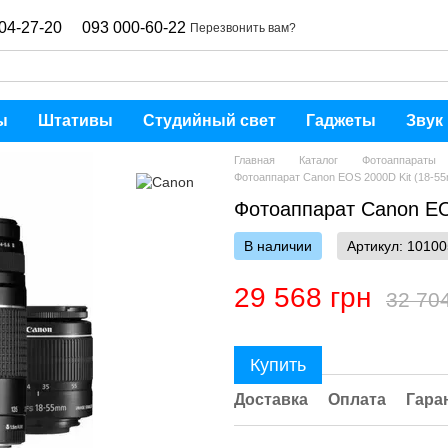
04-27-20
093 000-60-22
Перезвонить вам?
ы
Штативы
Студийный свет
Гаджеты
Звук
Главная
Каталог
Фотоаппараты
Фотоаппарат Canon EOS 2000D Kit (18-5
Фотоаппарат Canon EO
В наличии
Артикул: 10100
29 568 грн
32 70
Купить
Доставка
Оплата
Гара