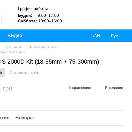
График работы:
Будни:
9:00–17:00
Суббота:
10:00–16:00
Видео
UAH
Рус
Зеркальные
Зеркальные Canon
5mm + 75-300mm)
S 2000D Kit (18-55mm + 75-300mm)
5
Оставить отзыв
4 грн
К сравнению
В желания
нтия
Возврат