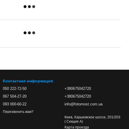
Контактная информация
050 222-72-50
+380675042720
067 504-27-20
+380675042720
093 000-60-22
info@fotomost.com.ua
Перезвонить вам?
Киев, Харьковское шоссе, 201/203
( Секция А)
Карта проезда