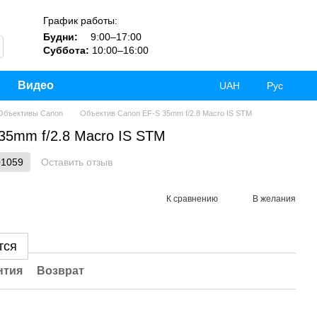
График работы:
Будни:
9:00–17:00
Суббота:
10:00–16:00
Видео
UAH
Рус
Объективы Canon
Объектив Canon EF-S 35mm f/2.8 Macro IS STM
35mm f/2.8 Macro IS STM
01059
Оставить отзыв
К сравнению
В желания
тся
нтия
Возврат