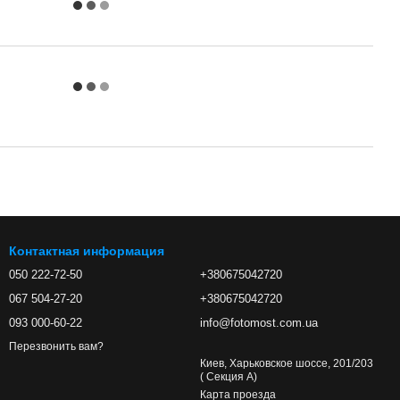
Контактная информация
050 222-72-50
+380675042720
067 504-27-20
+380675042720
093 000-60-22
info@fotomost.com.ua
Перезвонить вам?
Киев, Харьковское шоссе, 201/203
( Секция А)
Карта проезда