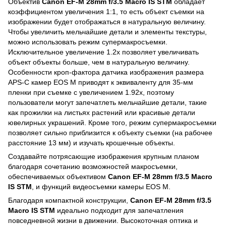
Объектив
Canon EF-M 28mm f/3.5 Macro IS STM
обладает
коэффициентом увеличения 1:1, то есть объект съемки на
изображении будет отображаться в натуральную величину.
Чтобы увеличить мельчайшие детали и элементы текстуры,
можно использовать режим супермакросъемки.
Исключительное увеличение 1.2x позволяет увеличивать
объект объекты больше, чем в натуральную величину.
Особенности кроп-фактора датчика изображения размера
APS-C камер EOS M приводят к эквиваленту для 35-мм
пленки при съемке с увеличением 1.92x, поэтому
пользователи могут запечатлеть мельчайшие детали, такие
как прожилки на листьях растений или красивые детали
ювелирных украшений. Кроме того, режим супермакросъемки
позволяет сильно приблизится к объекту съемки (на рабочее
расстояние 13 мм) и изучать крошечные объекты.
Создавайте потрясающие изображения крупным планом
благодаря сочетанию возможностей макросъемки,
обеспечиваемых объективом
Canon EF-M 28mm f/3.5 Macro
IS STM
, и функций видеосъемки камеры EOS M.
Благодаря компактной конструкции,
Canon EF-M 28mm f/3.5
Macro IS STM
идеально подходит для запечатления
повседневной жизни в движении. Высокоточная оптика и