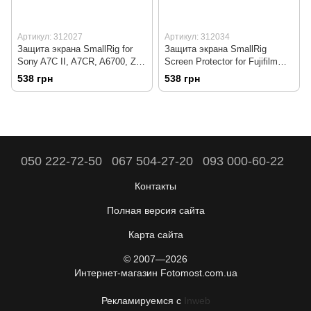
Артикул: 312027
Артикул: 312034
Защита экрана SmallRig for
Защита экрана SmallRig
Sony A7C II, A7CR, A6700, ZV-
Screen Protector for Fujifilm
E1, A7 IV, ZV-E10 II (3750B)
X100VI / X100V / X-E4 / X-T4 /
538 грн
538 грн
X-T5 / Ricoh GR IV (5803)
050 222-72-50
067 504-27-20
093 000-60-22
Контакты
Полная версия сайта
Карта сайта
© 2007—2026
Интернет-магазин Fotomost.com.ua
Рекламируемся с
Inweb