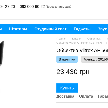
04-27-20
093 000-60-22
Перезвонить вам?
ы
Штативы
Студийный свет
Гаджеты
Звук
Главная
Каталог
Объективы
Объектив Viltrox AF 56mm f/1.2 Pro XF (AF 5
Объектив Viltrox AF 56m
В наличии
Артикул: 20156
23 430 грн
Купить
Доставка
Оплата
Гара