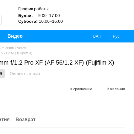
График работы:
Будни:
9:00–17:00
Суббота:
10:00–16:00
Видео
UAH
Рус
Объективы Viltrox
6/1.2 XF) (Fujifilm X)
m f/1.2 Pro XF (AF 56/1.2 XF) (Fujifilm X)
9
Оставить отзыв
К сравнению
В желания
нтия
Возврат