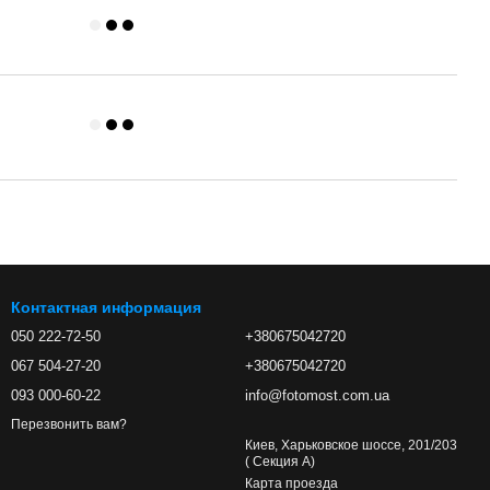
Контактная информация
050 222-72-50
+380675042720
067 504-27-20
+380675042720
093 000-60-22
info@fotomost.com.ua
Перезвонить вам?
Киев, Харьковское шоссе, 201/203
( Секция А)
Карта проезда