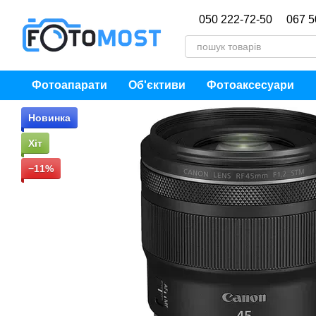
Перейти до основного контенту
050 222-72-50
067 5
Фотоапарати
Об'єктиви
Фотоаксесуари
Новинка
Хіт
−11%