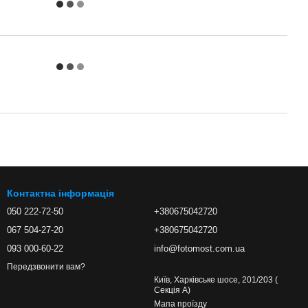
Контактна інформація
050 222-72-50
+380675042720
067 504-27-20
+380675042720
093 000-60-22
info@fotomost.com.ua
Передзвонити вам?
Київ, Харківське шосе, 201/203 (
Секція А)
Мапа проїзду