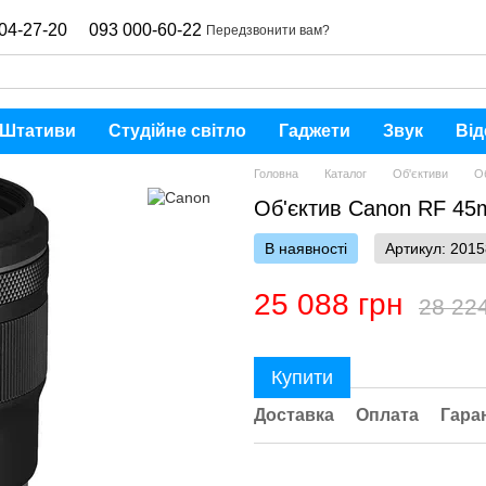
04-27-20
093 000-60-22
Передзвонити вам?
Штативи
Студійне світло
Гаджети
Звук
Від
Головна
Каталог
Об'єктиви
О
Об'єктив Canon RF 45
В наявності
Артикул: 201
25 088 грн
28 22
Купити
Доставка
Оплата
Гара