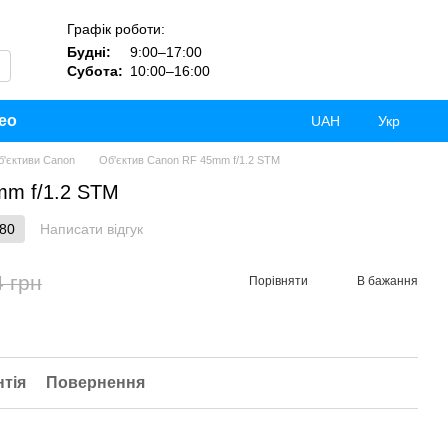
Графік роботи:
Будні:
9:00–17:00
Субота:
10:00–16:00
ео
UAH
Укр
б'єктиви Canon
Об'єктив Canon RF 45mm f/1.2 STM
mm f/1.2 STM
580
Написати відгук
4 грн
Порівняти
В бажання
нтія
Повернення